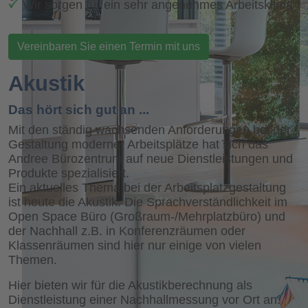
Wir sorgen für ein sehr angenehmes Arbeitsklima
Vereinbaren Sie einen Termin mit uns
Akustik
Das hört sich gut an ...
Mit den ständig wachsenden Anforderungen bei der
Gestaltung moderner Arbeitsplätze hat sich das
Andree Bürozentrum auf neue Dienstleistungen und
Produkte spezialisiert.
Ein aktuelles Thema bei der Arbeitsplatzgestaltung
ist heute die Akustik. Die Sprachverständlichkeit im
Open Space Büro (Großraum-/Mehrplatzbüro) und
der Nachhall z.B. in Konferenzräumen oder
Klassenräumen sind hier nur einige von vielen
Themen.
Hier bieten wir für die Akustikberechnung als
Dienstleistung einer Nachhallmessung vor Ort an.