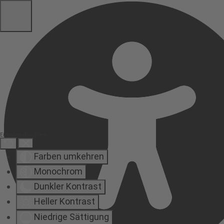
Eingabehilfen öffnen
Farben umkehren
Monochrom
Dunkler Kontrast
Heller Kontrast
Niedrige Sättigung