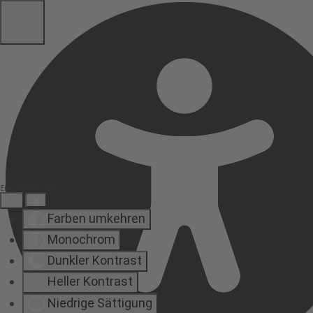
Eingabehilfen öffnen
Farben umkehren
Monochrom
Dunkler Kontrast
Heller Kontrast
Niedrige Sättigung