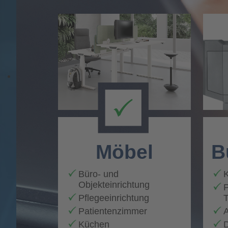
Möbel
B
Büro- und
K
Objekteinrichtung
P
Pflegeeinrichtung
T
Patientenzimmer
A
Küchen
D