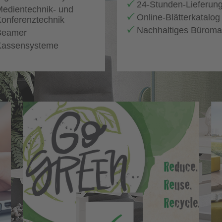
24-Stunden-Lieferun
edientechnik- und
Online-Blätterkatalog
onferenztechnik
Nachhaltiges Büromat
Beamer
Kassensysteme