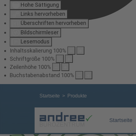
Hohe Sättigung
Links hervorheben
Überschriften hervorheben
Bildschirmleser
Lesemodus
Inhaltsskalierung
100
%
Schriftgröße
100
%
Zeilenhöhe
100
%
Buchstabenabstand
100
%
Startseite
Produkte
Startseite