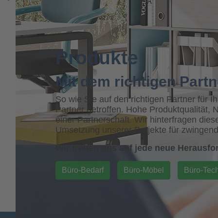
Produkte
Mit dem richtigen Partn
So wie Sie auf den richtigen Partner für 
Partner getroffen. Hohe Produktqualität, 
einer Partnerschaft. Wir hinterfragen dies
Umsetzung unserer Projekte für zwingend
Wir freuen uns auf jede neue Herausfo
Büro-Bedarf
Büro-Möbel
Büro-Tec