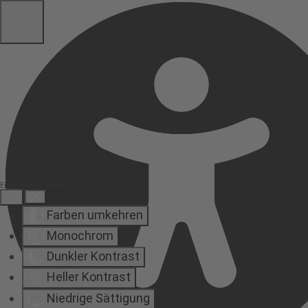
Eingabehilfen öffnen
Farben umkehren
Monochrom
Dunkler Kontrast
Heller Kontrast
Niedrige Sättigung