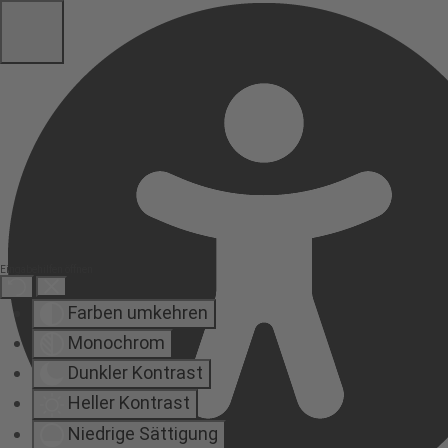
Eingabehilfen öffnen
Farben umkehren
Monochrom
Dunkler Kontrast
Heller Kontrast
Niedrige Sättigung